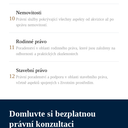
Nemovitosti
10
Právní služby pokrývající všechny aspekty od akvizice až po
správu nemovitostí.
Rodinné právo
11
Poradenství v oblasti rodinného práva, které jsou založeny na
odbornosti a praktických zkušenostech
Stavební právo
12
Právní poradenství a podporu v oblasti stavebního práva,
včetně aspektů spojených s životním prostředím.
Domluvte si bezplatnou
právní konzultaci